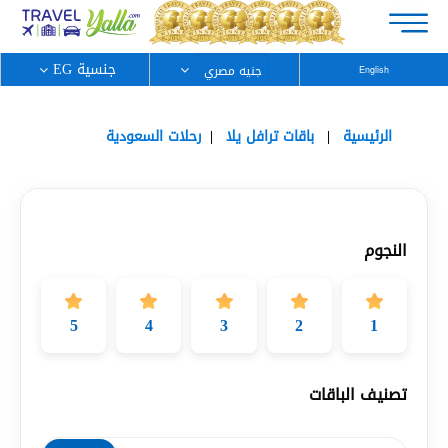
جنسية EG
English
الرئيسية
باقات ترافل يلا
رحلات السعودية
النجوم
5
4
3
2
1
تصنيف الباقات