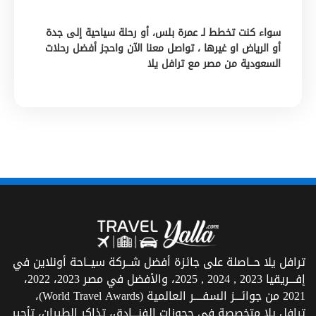
سواء كنت تخطط لـ عمرة بلس، أو رحلة سياحية إلى جدة
أو الرياض او غيرها ، تواصل معنا الآن واحجز أفضل رحلات
السعودية من مصر مع ترافل يلا
ترافل يلا حــاصلة على جائزة أفضل شــركة سيــاحة أونلاين في
إفـــريقيا 2023 , 2024 , 2025، والأفضل في مصر 2023، 2022،
2021 من جوائـــز السفــــر العالمية (World Travel Awards)،
ترافل يلا متخصصة في حجوزات الفنـــادق، تذاكر الطيران، تأجير