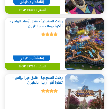
إقامة6أيام/5ليالي
السعر : 40400 EGP
رحلات السعودية - فندق أوفاد الرياض +
تذكرة six flags - بالطيران
إقامة6أيام/5ليالي
السعر : 39700 EGP
رحلات السعودية - فندق ميرا بيزنس +
تذكرة أكوا أرابيا - بالطيران