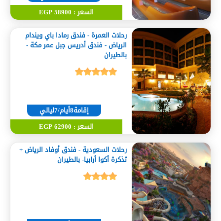
السعر : 58900 EGP
رحلات العمرة - فندق رمادا باي ويندام
الرياض - فندق أدريس جبل عمر مكة -
بالطيران
إقامة8أيام/7ليالي
السعر : 62900 EGP
رحلات السعودية - فندق أوفاد الرياض +
تذكرة أكوا أرابيا- بالطيران