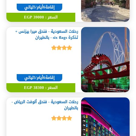
إقامة6أيام/5ليالي
السعر : 39000 EGP
رحلات السعودية - فندق ميرا بيزنس +
تذكرة six flags - بالطيران
إقامة6أيام/5ليالي
السعر : 38300 EGP
رحلات السعودية - فندق ألوفت الرياض -
بالطيران