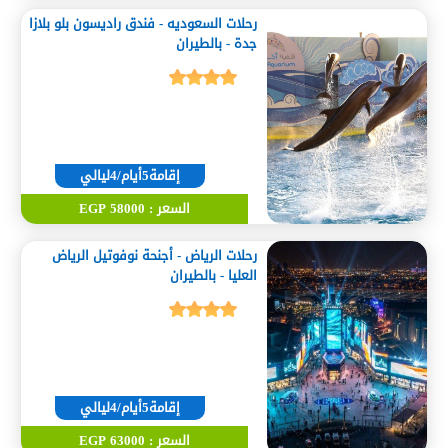
رحلات السعوديه - فندق راديسون بلو بلازا
جدة - بالطيران
إقامة5أيام/4ليالي
السعر : 58000 EGP
رحلات الرياض - أجنحة نوفوتيل الرياض
العليا - بالطيران
إقامة5أيام/4ليالي
السعر : 63000 EGP