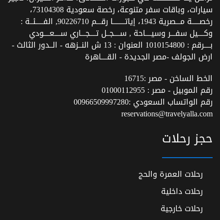
سيارات، وباقات سفر متنوعة، رخصة سعودية 73104308،
رخصـــــة مـــصرية 1943، إياتــــــــا رقـــم 90226710, الفـــــئــة :
وكــــيل سفـــر وسيــــاحة , ســــجــل تــــجـــاري ســــعــــودي
بــــرقم : 1010154800 العنوان : 13 ش النــزهه - الــدور الثالث -
ارض الجولف -مصر الجديدة - القــــاهرة
الخط الساخن - مصر :
16715
رقم الموبيل - مصر :
01000112955
رقم الواتساب السعودي :
00966509997280
reservations@travelyalla.com
حجز رحلات
رحلات العمرة والحج
رحلات داخلية
رحلات خارجية