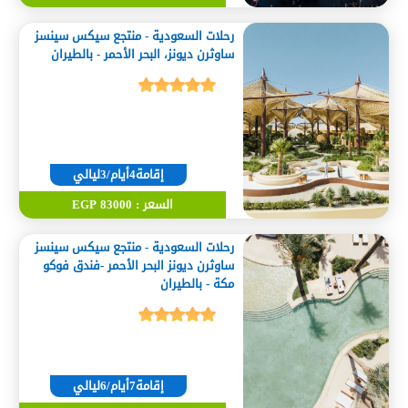
رحلات السعودية - منتجع سيكس سينسز
ساوثرن ديونز، البحر الأحمر - بالطيران
إقامة4أيام/3ليالي
السعر : 83000 EGP
رحلات السعودية - منتجع سيكس سينسز
ساوثرن ديونز البحر الأحمر -فندق فوكو
مكة - بالطيران
إقامة7أيام/6ليالي