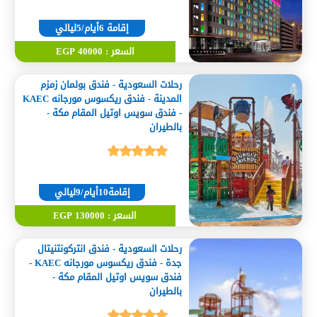
إقامة 6أيام/5ليالي
السعر : 40000 EGP
رحلات السعودية - فندق بولمان زمزم
المدينة - فندق ريكسوس مورجانه KAEC
- فندق سويس اوتيل المقام مكة -
بالطيران
إقامة10أيام/9ليالي
السعر : 130000 EGP
رحلات السعودية - فندق انتركونتنيتال
جدة - فندق ريكسوس مورجانه KAEC -
فندق سويس اوتيل المقام مكة -
بالطيران