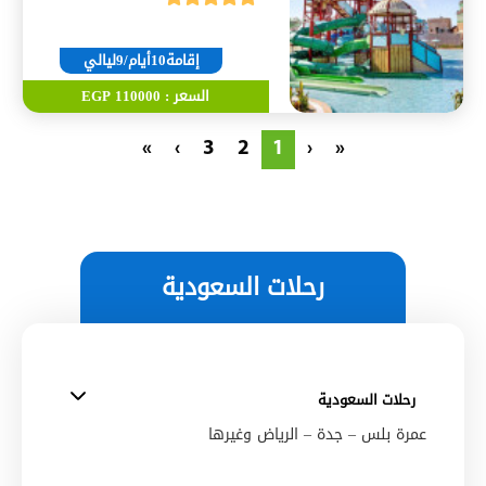
إقامة10أيام/9ليالي
السعر : 110000 EGP
»
›
3
2
1
‹
«
رحلات السعودية
رحلات السعودية
عمرة بلس – جدة – الرياض وغيرها