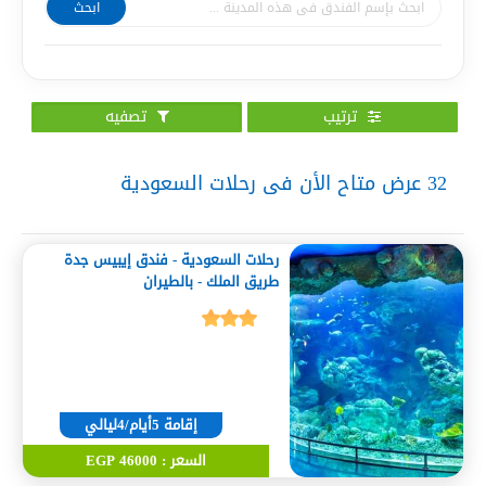
ابحث
ترتيب
تصفيه
32
عرض متاح الأن فى رحلات السعودية
رحلات السعودية - فندق إيبيس جدة
طريق الملك - بالطيران
إقامة 5أيام/4ليالي
السعر : 46000 EGP