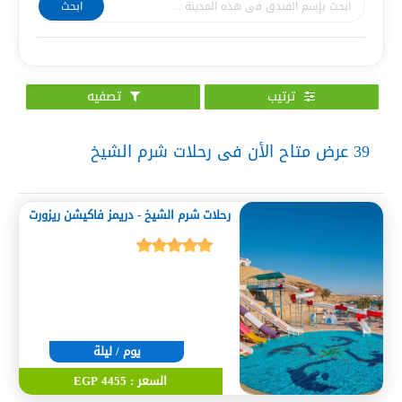
ابحث
ترتيب
تصفيه
39
عرض متاح الأن فى رحلات شرم الشيخ
رحلات شرم الشيخ - دريمز فاكيشن ريزورت
يوم / ليلة
السعر : 4455 EGP