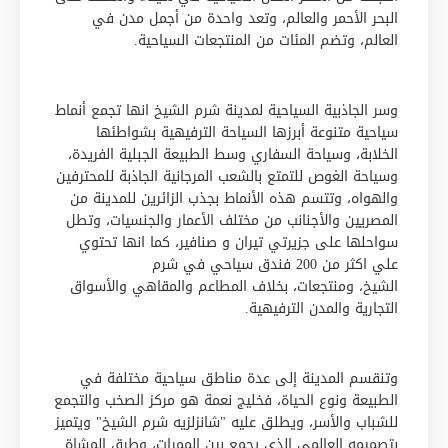
البحر الأحمر والعالم، وتعد واحدة من أجمل مدن في
العالم، وتضم المئات من المنتجعات السياحية.
وسر الجاذبية السياحية لمدينة شرم الشيخ انها تجمع أنماط
سياحية متنوعة أبرزها السياحة الترفيهية بشواطئها
الخلابة، وسياحة السفاري وسط الطبيعة الجبلية الفريدة،
وسياحة الغوص للتمتع بالشعب المرجانية الجاذبة للمحترفين
والهواه، وتتسم هذه الأنماط بجذب الزائرين للمدينة من
المصريين والأجنانب من مختلف الأعمار والجنسيات، وتطل
سواحلها على جزيرتي تيران و صنافير، كما انها تحتوي
علي اكثر من 200 فندق سياحي في شرم
الشيخ، ومنتجعات، بخلاف المطاعم والمقاهي والأسواق
التجارية والمدن الترفيهية.
وتنقسم المدينة إلى عدة مناطق سياحية مختلفة في
الطبيعة ونوع الحياة، فخليج نعمة هو مركز الصخب والتجمع
للشباب والأسر، ويطلق عليه "شانزلزيه شرم الشيخ" ويتميز
بتصميمه العالمي الذي يجمع بين الممرات، وطرق المشاة