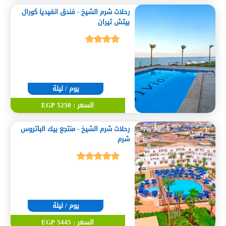
رحلات شرم الشيخ - فندق انفيديا كورال
بيتش تيران
يوم / ليلة
السعر : 5250 EGP
رحلات شرم الشيخ - منتجع بيك الباتروس
شرم
يوم / ليلة
السعر : 5445 EGP