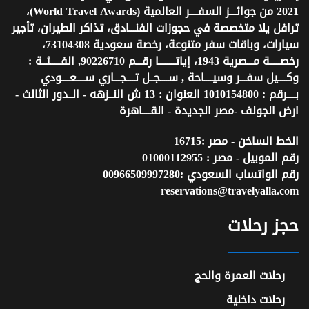
2021 من جوائـــز السفــــر العالمية (World Travel Awards)،
ترافل يلا متخصصة في حجوزات الفنـــادق، تذاكر الطيران، تأجير
سيارات، وباقات سفر متنوعة، رخصة سعودية 73104308،
رخصـــــة مـــصرية 1943، إياتــــــــا رقـــم 90226710, الفـــــئــة :
وكــــيل سفـــر وسيــــاحة , ســــجــل تــــجـــاري ســــعــــودي
بــــرقم : 1010154800 العنوان : 13 ش النــزهه - الــدور الثالث -
ارض الجولف -مصر الجديدة - القــــاهرة
الخط الساخن - مصر :
16715
رقم الموبيل - مصر :
01000112955
رقم الواتساب السعودي :
00966509997280
reservations@travelyalla.com
حجز رحلات
رحلات العمرة والحج
رحلات داخلية