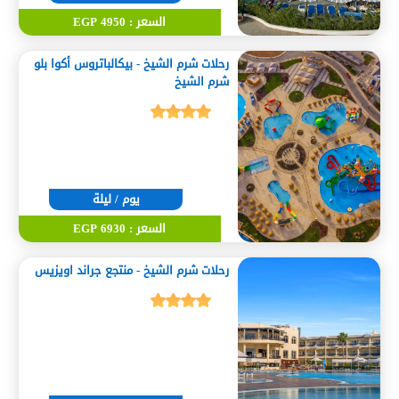
السعر : 4950 EGP
رحلات شرم الشيخ - بيكالباتروس أكوا بلو
شرم الشيخ
يوم / ليلة
السعر : 6930 EGP
رحلات شرم الشيخ - منتجع جراند اويزيس