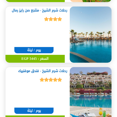
رحلات شرم الشيخ - منتجع صن رايز رمال
يوم / ليلة
السعر : 5445 EGP
رحلات شرم الشيخ - فندق موفنبيك
يوم / ليلة