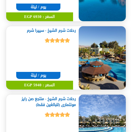
يوم / ليلة
السعر : 6930 EGP
رحلات شرم الشيخ - سييرا شرم
يوم / ليلة
السعر : 5940 EGP
رحلات شرم الشيخ - منتجع صن رايز
مونتمارى (للبالغين فقط)